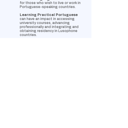
for those who wish to live or work in
Portuguese-speaking countries.
Learning Practical Portuguese
can have an impact in accessing
university courses, advancing
professionally and integrating and
obtaining residency in Lusophone
countries.
This is an essential step for
integration in Portugal. The
Academia Anglo-Americana can also
help you with translation services
and legal documentation.
Try our custom
online courses!
Come learn with us!
Contacte-nos!